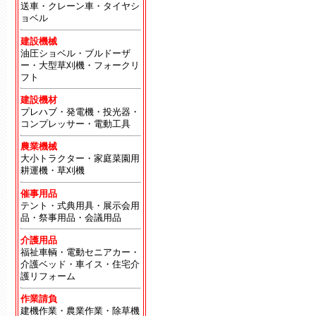
送車・クレーン車・タイヤシ
ョベル
建設機械
油圧ショベル・ブルドーザ
ー・大型草刈機・フォークリ
フト
建設機材
プレハブ・発電機・投光器・
コンプレッサー・電動工具
農業機械
大小トラクター・家庭菜園用
耕運機・草刈機
催事用品
テント・式典用具・展示会用
品・祭事用品・会議用品
介護用品
福祉車輌・電動セニアカー・
介護ベッド・車イス・住宅介
護リフォーム
作業請負
建機作業・農業作業・除草機