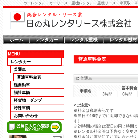
カーレンタル・カーリース・重機レンタル・重機リース・車買取・車
ホーム
レンタカー
レンタル重機
レンタル機材
MENU
普通車料金表
レンタカー
普通車
普通車料金表
普通車
軽自動車
基本料金
車輌名
福祉車輌
3時間
6時間
軽貨物・ダンプ
<ご注意>
特殊車輌
※料金は税別表記です
お問い合わせ
※当日の18時までに返却できない
す）
※24時間の場合は翌日の同じ時間
※レンタル料金等は予告なく変更さ
※料金はお電話にてお問い合わせく